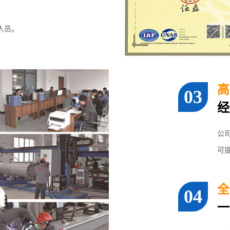
人员。
高
03
经
公
可
全
04
一