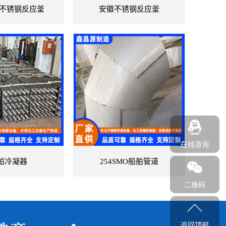
4不锈钢反应釜
安徽不锈钢反应釜
查看详情
在线咨询
舶冷凝器
254SMO船舶管道
二维码
返回顶部