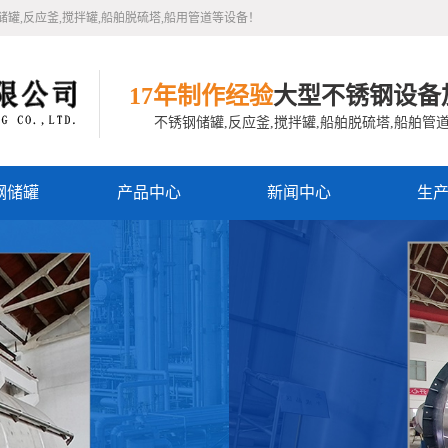
,反应釜,搅拌罐,船舶脱硫塔,船用管道等设备！
17年制作经验
大型不锈钢设备
不锈钢储罐,反应釜,搅拌罐,船舶脱硫塔,船舶管
钢储罐
产品中心
新闻中心
生