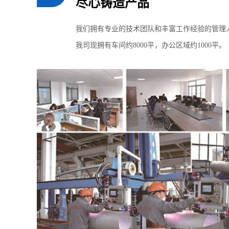
尽心铸造产品
我们拥有专业的技术团队和丰富工作经验的管理
我司现拥有车间约8000平，办公区域约1000平。