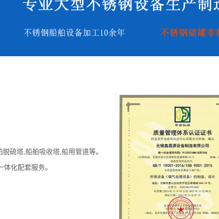
舶脱硫塔,船舶吸收塔,船用管道等。
一体化配套服务。