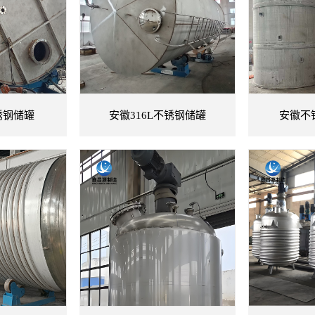
看详情
查看详情
锈钢储罐
安徽316L不锈钢储罐
安徽不
看详情
查看详情