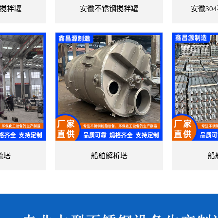
搅拌罐
安徽不锈钢搅拌罐
安徽30
看详情
查看详情
硫塔
船舶解析塔
船