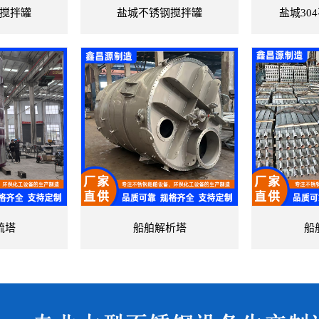
搅拌罐
盐城不锈钢搅拌罐
盐城30
看详情
查看详情
硫塔
船舶解析塔
船