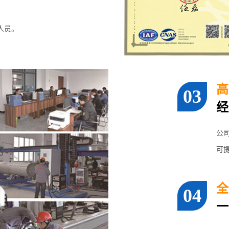
人员。
高
03
经
公
可
全
04
一