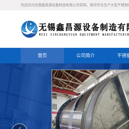
欢迎访问无锡鑫昌源设备制造有限公司官网，我司专业生产大型不锈钢储罐
首页
公司简介
不锈