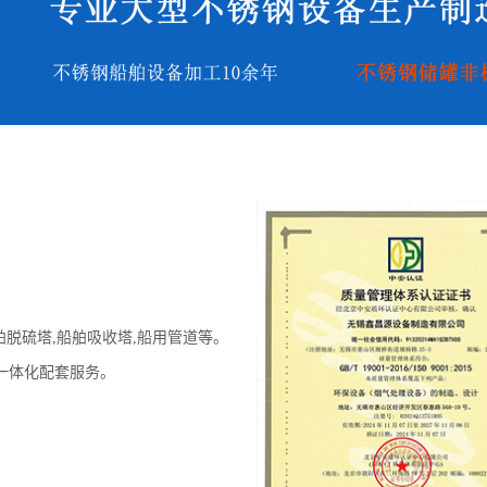
舶脱硫塔,船舶吸收塔,船用管道等。
一体化配套服务。