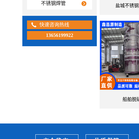
不锈钢焊管
盐城不锈钢
快速咨询热线
13656199922
查看详情
查
船舶脱