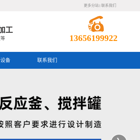
更多分站
联系我们
加工
13656199922
道等
产设备
联系我们