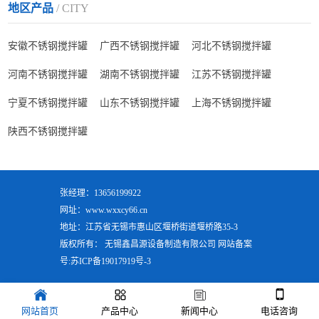
地区产品
/ CITY
安徽不锈钢搅拌罐
广西不锈钢搅拌罐
河北不锈钢搅拌罐
河南不锈钢搅拌罐
湖南不锈钢搅拌罐
江苏不锈钢搅拌罐
宁夏不锈钢搅拌罐
山东不锈钢搅拌罐
上海不锈钢搅拌罐
陕西不锈钢搅拌罐
张经理：13656199922
网址：www.wxxcy66.cn
地址：江苏省无锡市惠山区堰桥街道堰桥路35-3
版权所有： 无锡鑫昌源设备制造有限公司 网站备案
号:
苏ICP备19017919号-3
网站首页
产品中心
新闻中心
电话咨询