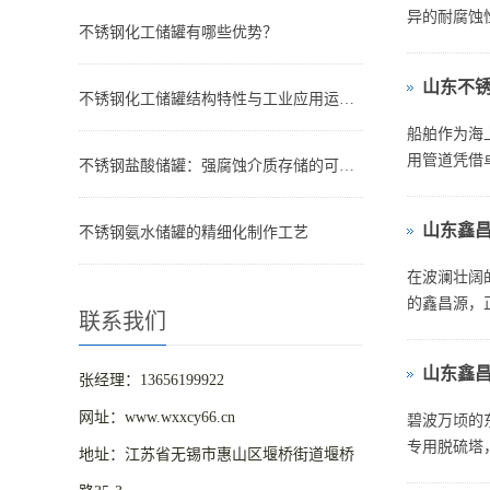
异的耐腐蚀
不锈钢化工储罐有哪些优势？
山东不
不锈钢化工储罐结构特性与工业应用运维技术分析
船舶作为海
用管道凭借
不锈钢盐酸储罐：强腐蚀介质存储的可靠选择
障。
山东鑫
不锈钢氨水储罐的精细化制作工艺
在波澜壮阔
的鑫昌源，
联系我们
些核心船舶
山东鑫
张经理：13656199922
网址：www.wxxcy66.cn
碧波万顷的
专用脱硫塔
地址：江苏省无锡市惠山区堰桥街道堰桥