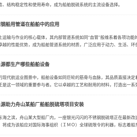
性、结构稳定性和使用寿命，成为船舶脱硫系统的主流设备选择。
锈钢船用管道在船舶中的应用
上运输与作业的核心载体，其内部管道系统如同“血管”般维系着各项功能
卓越的性能优势，成为船舶管道系统的材质，广泛应用于动力、生活、环
昌源都生产哪些船舶设备
的现代航运业图景中，船舶设备如同巨轮的筋骨与血脉，其品质直接决定
正是这一领域的重要参与者。它以卓越的工艺和耐用的材料，打造出一系
设备呢？
昌源助力舟山某船厂船舶脱硫塔项目安装
东海之滨，舟山某大型船厂内，一座银光闪闪的不锈钢脱硫塔正在最新改
，将成为该船应对国际海事组织（ＩＭＯ）全球硫限令的利器，标志着船