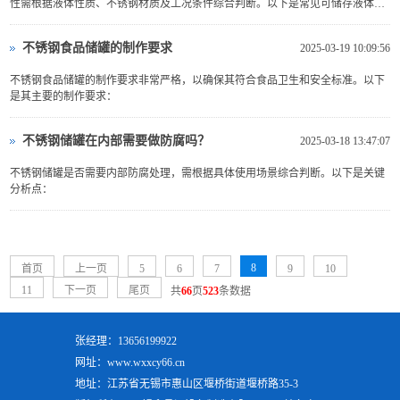
性需根据液体性质、不锈钢材质及工况条件综合判断。以下是常见可储存液体类
型及注意事项：
不锈钢食品储罐的制作要求
2025-03-19 10:09:56
不锈钢食品储罐的制作要求非常严格，以确保其符合食品卫生和安全标准。以下
是其主要的制作要求：
不锈钢储罐在内部需要做防腐吗？
2025-03-18 13:47:07
不锈钢储罐是否需要内部防腐处理，需根据具体使用场景综合判断。以下是关键
分析点：
8
首页
上一页
5
6
7
9
10
11
下一页
尾页
共
66
页
523
条数据
张经理：13656199922
网址：www.wxxcy66.cn
地址：江苏省无锡市惠山区堰桥街道堰桥路35-3