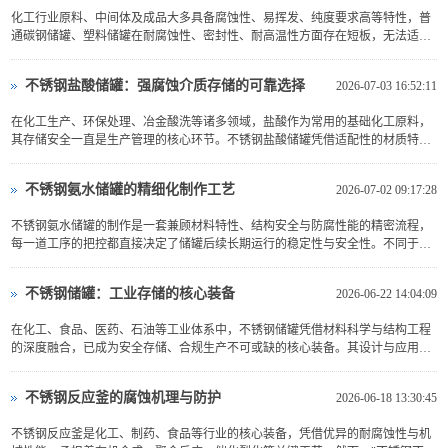
化工行业原料、中间体及成品大多具备腐蚀性、易挥发、纯度要求高等特性，普
通碳钢储罐、塑料储罐在耐腐蚀性、密封性、耐高温性方面存在短板，无法适配
精细化工、医药化工、新能源化工等高端场景的存储需求。不锈钢化工储罐凭借
优异的耐腐蚀性能、稳定的物理特性与密闭存储能力，成为化工流体介质储
不锈钢盐酸储罐：强腐蚀介质存储的可靠选择
2026-07-03 16:52:11
存、...
在化工生产、环保处理、冶金酸洗等诸多领域，盐酸作为常用的基础化工原料，
其存储安全一直是生产管理的核心环节。不锈钢盐酸储罐凭借适配性的材质特性
与严谨的结构设计，成为不少工况下存储盐酸及相关酸性介质的重要选择，为生
产流程的稳定运行提供支撑。
不锈钢氨水储罐的精细化制作工艺
2026-07-02 09:17:28
不锈钢氨水储罐的制作是一套兼顾材料特性、结构安全与防腐性能的精密流程，
每一道工序的把控都直接决定了储罐后续长期运行的稳定性与安全性。不同于普
通常压容器的加工，针对氨水这类具有腐蚀性、易挥发特性的介质，其制作工艺
从源头就建立了严格的标准体系，确保成品能完全适配危化品储存的严苛要求。
不锈钢储罐：工业存储的核心装备
2026-06-22 14:04:09
在化工、食品、医药、石油等工业体系中，不锈钢储罐凭借材料科学与结构工程
的深度融合，已成为安全存储、合规生产不可或缺的核心装备。其设计与应用需
严格遵循行业标准，同时兼顾物料特性、工况条件与长期运维需求。
不锈钢反应釜的腐蚀机理与防护
2026-06-18 13:30:45
不锈钢反应釜是化工、制药、食品等行业的核心装备，凭借优异的耐腐蚀性与机