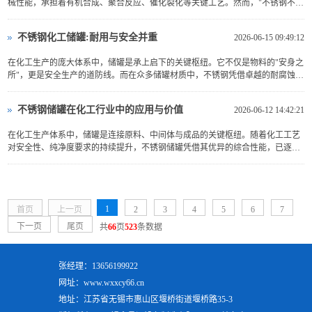
械性能，承担着有机合成、聚合反应、催化裂化等关键工艺。然而，"不锈钢不会
锈"只是一个美丽的误解。当钝化膜遭到破坏，不锈钢同样会发生腐蚀甚至破裂。
深入理解其腐蚀机理，是保障设备安全运行的技术前...
不锈钢化工储罐:耐用与安全并重
2026-06-15 09:49:12
在化工生产的庞大体系中，储罐是承上启下的关键枢纽。它不仅是物料的"安身之
所"，更是安全生产的道防线。而在众多储罐材质中，不锈钢凭借卓越的耐腐蚀
性、高强度与优良的密封性能，已成为化工储存领域中当之无愧的主力军。
不锈钢储罐在化工行业中的应用与价值
2026-06-12 14:42:21
在化工生产体系中，储罐是连接原料、中间体与成品的关键枢纽。随着化工工艺
对安全性、纯净度要求的持续提升，不锈钢储罐凭借其优异的综合性能，已逐步
取代传统碳钢和玻璃钢储罐，成为化工行业储存介质的主流选择。
1
首页
上一页
2
3
4
5
6
7
下一页
尾页
共
66
页
523
条数据
张经理：13656199922
网址：www.wxxcy66.cn
地址：江苏省无锡市惠山区堰桥街道堰桥路35-3